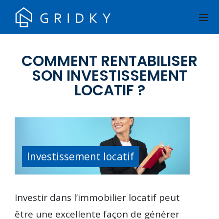
BACK
BACK
QUI SOMMES-NOUS
TYPOLOGIES D’INVESTISSEMENT
L’ÉQUIPE
LOI PINEL
COMMENT RENTABILISER
SON INVESTISSEMENT
NOUS CONTACTER
RÉSIDENCES GÉRÉES (LMNP / LMP)
LOCATIF ?
OFFRES D’EMPLOI
LOI MALRAUX
MENTIONS LÉGALES
LOI MONUMENTS HISTORIQUES
ESPACE PRESSE
NUE PROPRIÉTÉ
Investissement locatif
INVESTISSEMENT LOCATIF
Investir dans l’immobilier locatif peut
être une excellente façon de générer