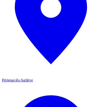
Pérignat-lès-Sarliève