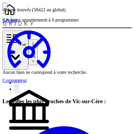
0 biens
trouvés
(58422
au global)
Ces biens appartiennent à 0 programmes
Accueil
Vue
Tri
Aucun bien ne correspond à votre recherche.
Comparateur
Les villes les plus proches de Vic-sur-Cère :