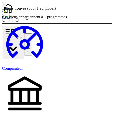
1 biens
trouvés
(58371
au global)
Ces biens appartiennent à 1 programmes
Accueil
Vue
Tri
Comparateur