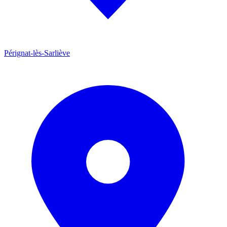
Pérignat-lès-Sarliève