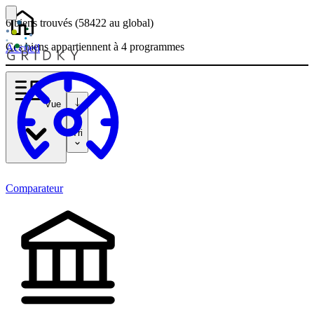
6 biens
trouvés
(58422
au global)
Ces biens appartiennent à 4 programmes
Accueil
Vue
Tri
Comparateur