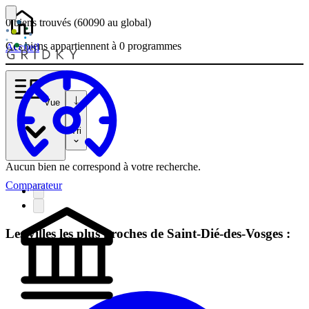
0 biens
trouvés
(60090
au global)
Ces biens appartiennent à 0 programmes
Accueil
Vue
Tri
Aucun bien ne correspond à votre recherche.
Comparateur
Les villes les plus proches de Saint-Dié-des-Vosges :