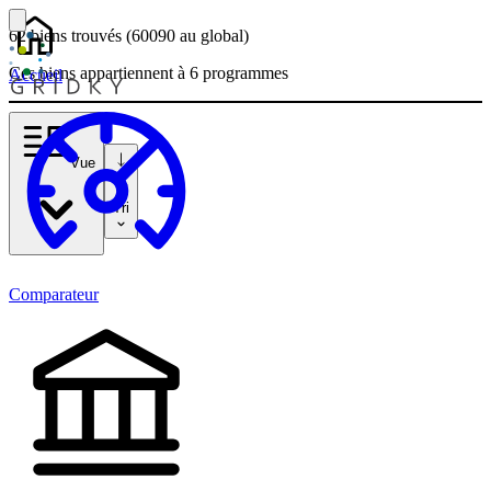
62 biens
trouvés
(60090
au global)
Ces biens appartiennent à 6 programmes
Accueil
Vue
Tri
Comparateur