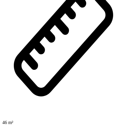
46 m²