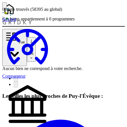
0 biens
trouvés
(58395
au global)
Ces biens appartiennent à 0 programmes
Accueil
Vue
Tri
Aucun bien ne correspond à votre recherche.
Comparateur
Les villes les plus proches de Puy-l'Évêque :