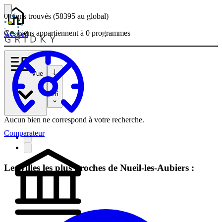
0 biens
trouvés
(58395
au global)
Ces biens appartiennent à 0 programmes
Accueil
Vue
Tri
Aucun bien ne correspond à votre recherche.
Comparateur
Les villes les plus proches de Nueil-les-Aubiers :