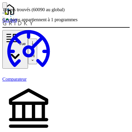
1 biens
trouvés
(60090
au global)
Ces biens appartiennent à 1 programmes
Accueil
Vue
Tri
Comparateur