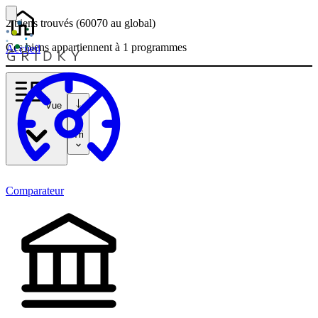
2 biens
trouvés
(60070
au global)
Ces biens appartiennent à 1 programmes
Accueil
Vue
Tri
Comparateur