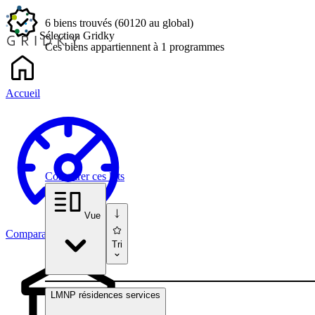
6 biens
trouvés
(60120
au global)
Sélection Gridky
Ces biens appartiennent à 1 programmes
Accueil
Comparer ces lots
Vue
Comparateur
Tri
LMNP résidences services