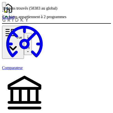
13 biens
trouvés
(58383
au global)
Ces biens appartiennent à 2 programmes
Accueil
Vue
Tri
Comparateur