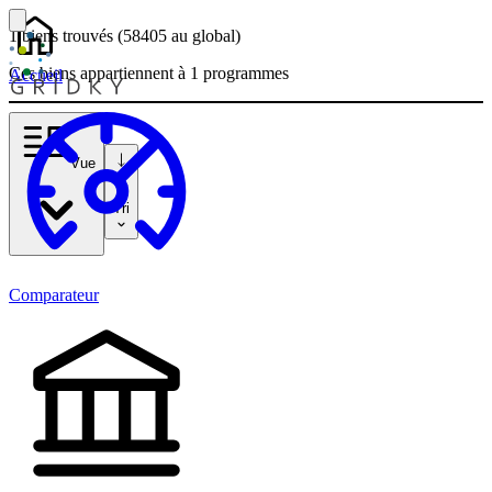
1 biens
trouvés
(58405
au global)
Ces biens appartiennent à 1 programmes
Accueil
Vue
Tri
Comparateur