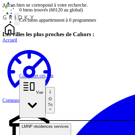
Aucun bien ne correspond à votre recherche.
0 biens
trouvés
(60120
au global)
Ces biens appartiennent à 0 programmes
Les villes les plus proches de Cahors :
Accueil
Comparer ces lots
Vue
Comparateur
Tri
LMNP résidences services