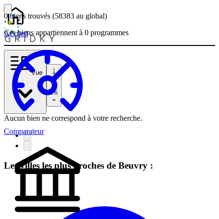
0 biens
trouvés
(58383
au global)
Ces biens appartiennent à 0 programmes
Accueil
Vue
Tri
Aucun bien ne correspond à votre recherche.
Comparateur
Les villes les plus proches de Beuvry :