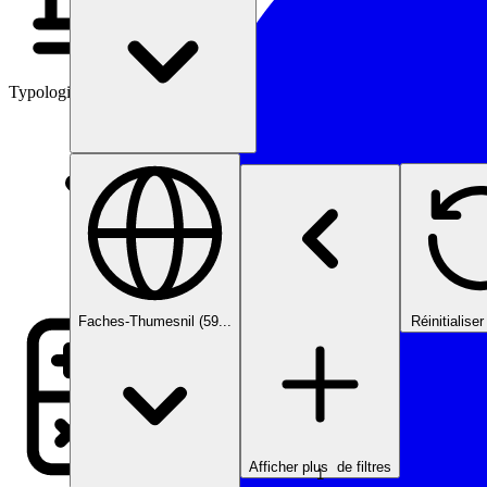
Typologies d’investissement
Faches-Thumesnil (59...
Réinitialise
Afficher plus
de filtres
1