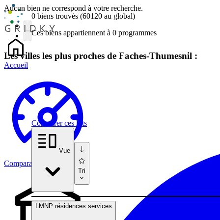
Aucun bien ne correspond à votre recherche.
0 biens
trouvés
(60120
au global)
Ces biens appartiennent à 0 programmes
Les villes les plus proches de Faches-Thumesnil :
Accueil
Comparer ces lots
Vue
Comparateur
Tri
LMNP résidences services