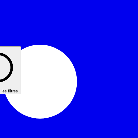
r
les filtres