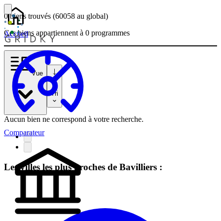
0 biens
trouvés
(60058
au global)
Ces biens appartiennent à 0 programmes
Accueil
Vue
Tri
Aucun bien ne correspond à votre recherche.
Comparateur
Les villes les plus proches de Bavilliers :