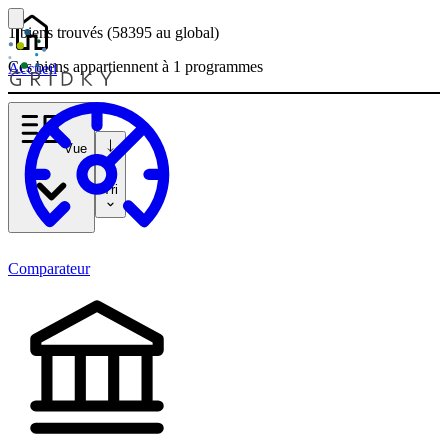
1 biens
trouvés
(58395
au global)
Ces biens appartiennent à 1 programmes
Accueil
Vue
Tri
Comparateur