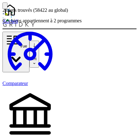
2 biens
trouvés
(58422
au global)
Ces biens appartiennent à 2 programmes
Accueil
Vue
Tri
Comparateur