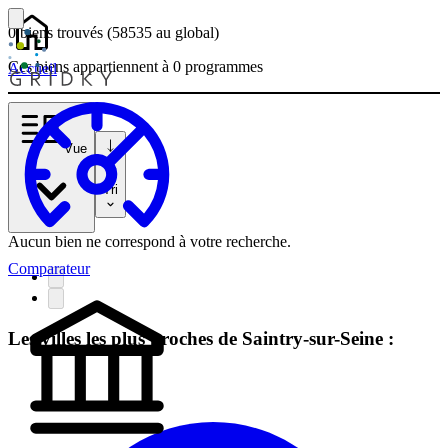
0 biens
trouvés
(58535
au global)
Ces biens appartiennent à 0 programmes
Accueil
Vue
Tri
Aucun bien ne correspond à votre recherche.
Comparateur
Les villes les plus proches de Saintry-sur-Seine :