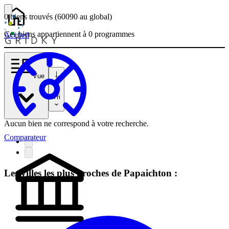
0 biens
trouvés
(60090
au global)
Ces biens appartiennent à 0 programmes
Accueil
Vue
Tri
Aucun bien ne correspond à votre recherche.
Comparateur
Les villes les plus proches de Papaichton :