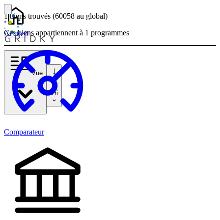
1 biens
trouvés
(60058
au global)
Ces biens appartiennent à 1 programmes
Accueil
Vue
Tri
Comparateur