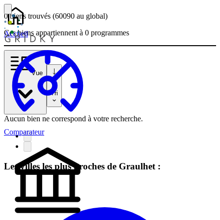
0 biens
trouvés
(60090
au global)
Ces biens appartiennent à 0 programmes
Accueil
Vue
Tri
Aucun bien ne correspond à votre recherche.
Comparateur
Les villes les plus proches de Graulhet :