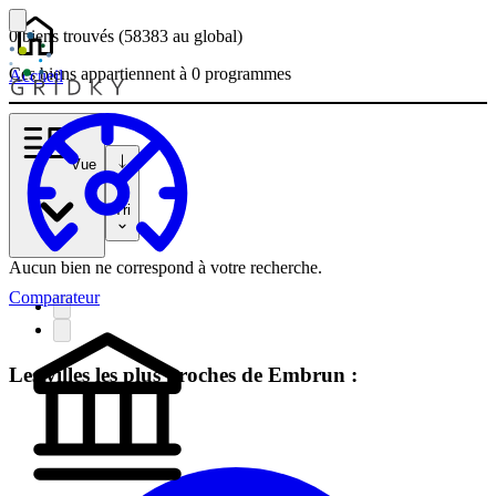
0 biens
trouvés
(58383
au global)
Ces biens appartiennent à 0 programmes
Accueil
Vue
Tri
Aucun bien ne correspond à votre recherche.
Comparateur
Les villes les plus proches de Embrun :