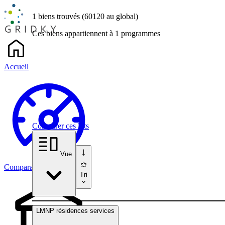
1 biens
trouvés
(60120
au global)
Ces biens appartiennent à 1 programmes
Accueil
Comparer ces lots
Vue
Comparateur
Tri
LMNP résidences services