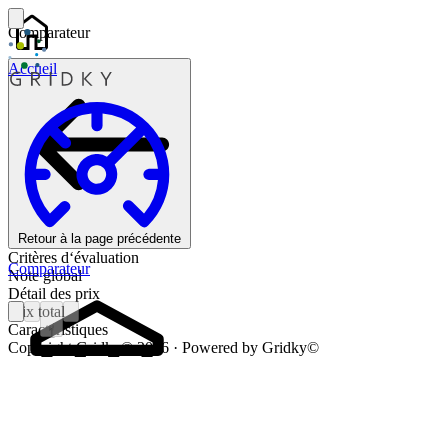
Comparateur
Accueil
Retour à la page précédente
Critères d‘évaluation
Comparateur
Note global
Détail des prix
Prix total
Caractéristiques
1
Copyright Gridky© 2026 · Powered by Gridky©