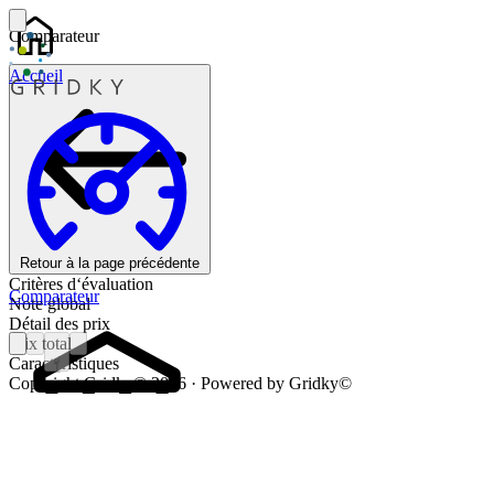
Comparateur
Accueil
Retour à la page précédente
Critères d‘évaluation
Comparateur
Note global
Détail des prix
Prix total
Caractéristiques
1
Copyright Gridky© 2026 · Powered by Gridky©