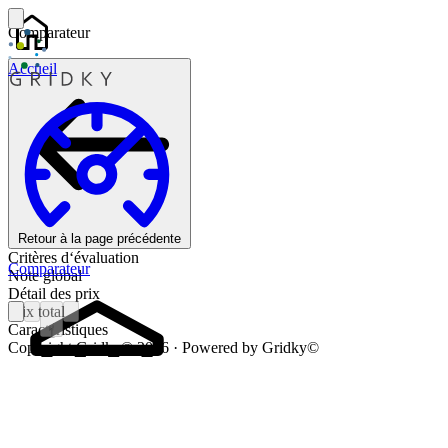
Comparateur
Accueil
Retour à la page précédente
Critères d‘évaluation
Comparateur
Note global
Détail des prix
Prix total
Caractéristiques
1
Copyright Gridky© 2026 · Powered by Gridky©