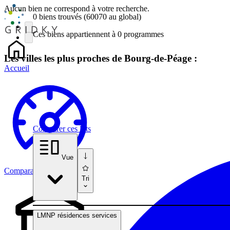
Aucun bien ne correspond à votre recherche.
0 biens
trouvés
(60070
au global)
Ces biens appartiennent à 0 programmes
Les villes les plus proches de Bourg-de-Péage :
Accueil
Comparer ces lots
Vue
Comparateur
Tri
LMNP résidences services