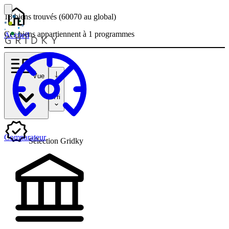
18 biens
trouvés
(60070
au global)
Ces biens appartiennent à 1 programmes
Accueil
Vue
Tri
Comparateur
Sélection Gridky