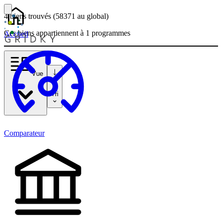
4 biens
trouvés
(58371
au global)
Ces biens appartiennent à 1 programmes
Accueil
Vue
Tri
Comparateur