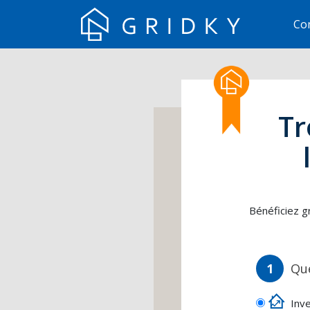
Co
Tr
Bénéficiez g
1
Que
Inve