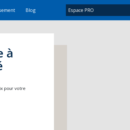
ssement
Blog
Espace PRO
e à
é
ix pour votre